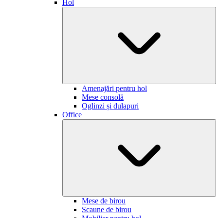
Hol
Amenajări pentru hol
Mese consolă
Oglinzi și dulapuri
Office
Mese de birou
Scaune de birou