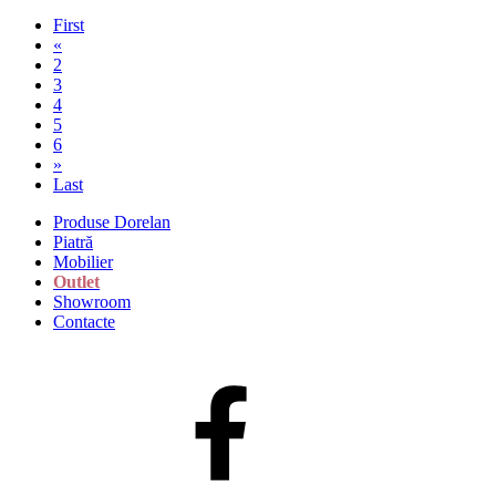
First
«
2
3
4
5
6
»
Last
Produse Dorelan
Piatră
Mobilier
Outlet
Showroom
Contacte