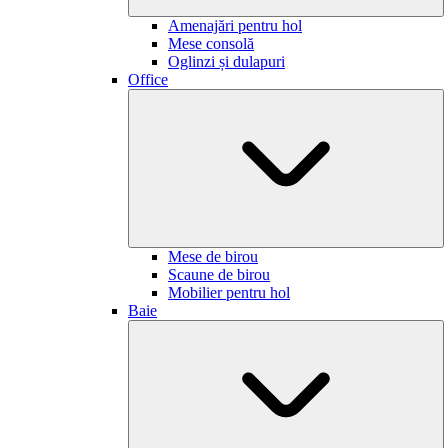
Amenajări pentru hol
Mese consolă
Oglinzi și dulapuri
Office
Mese de birou
Scaune de birou
Mobilier pentru hol
Baie