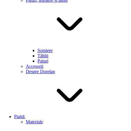
Paturi, somiere și tăblii
Somiere
Tăblii
Paturi
Accesorii
Despre Dorelan
Piatră
Materiale