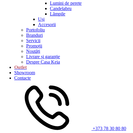
Lumini de perete
Candelabru
Lămpile
Uși
Accesorii
Portofoliu
Branduri
Servicii
Promoții
Noutăți
Livrare și garanție
Despre Casa Keia
Outlet
Showroom
Contacte
+373 78 30 80 80