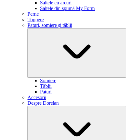
Saltele cu arcuri
Saltele din spumă My Form
Perne
Toppere
Paturi, somiere și tăblii
Somiere
Tăblii
Paturi
Accesorii
Despre Dorelan