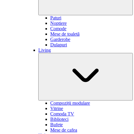
Paturi
Noptiere
Comode
Mese de toaletă
Garderobe
Dulapuri
Living
Compoziții modulare
Vitrine
Comoda TV
Biblioteci
Bufete
Mese de cafea