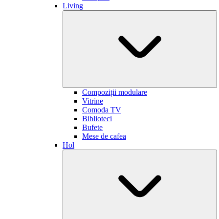
Living
Compoziții modulare
Vitrine
Comoda TV
Biblioteci
Bufete
Mese de cafea
Hol