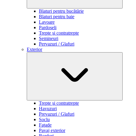
Blaturi pentru bucătărie
Blaturi pentru baie
Lavoare
Pardoseli
Trepte şi contratrepte
Şemineuri
Pervazuri / Glafuri
Exterior
Trepte şi contratrepte
Havuzuri
Prevazuri / Glafuri
Soclu
Fațade
Pavaj exterior
Borduri