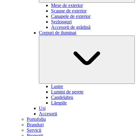
Mese de exterior
Scaune de exterior
Canapele de exterior
Șezlonguri
Accesorii de grădină
Corpuri de iluminat
Lustre
Lumini de perete
Candelabru
Lămpile
Uși
Accesorii
Portofoliu
Branduri
Servicii
Promoții