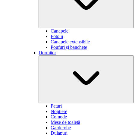
Canapele
Fotolii
Canapele extensibile
Poufuri și banchete
Dormitor
Paturi
Noptiere
Comode
Mese de toaletă
Garderobe
Dulapuri