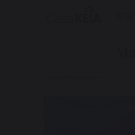
Ma
Principala
Piatră
Materiale
Marmură
Ne