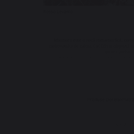
Rosso Levanto
Marmura este o rocă metamorfică, compusă
carbonatului de calciu,
СаСОЗ
) ș
i obținută 
greaca veche,
Cele mai obişnuite culori pentru marmură
În Europa, cea mai apreciată marmură este
culoare albă, respectiv gri-albăstruie, ambe
cea de
Carrara,
au fost întotdeauna apreciate
anumite caracteristici ale pietrei precum: moli
și spargere. De asemenea, indicele de refracţ
piatră înainte de a fi reflectat afară, aspe
Produse Dorelan
Piatr
CasaKEIA 202
Politi
Dez