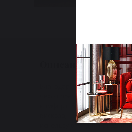
Описание
Благодаря встроенному макс
чехол обеспечивает непре
комфорт. Благородные волок
вискоза,
используются для придания