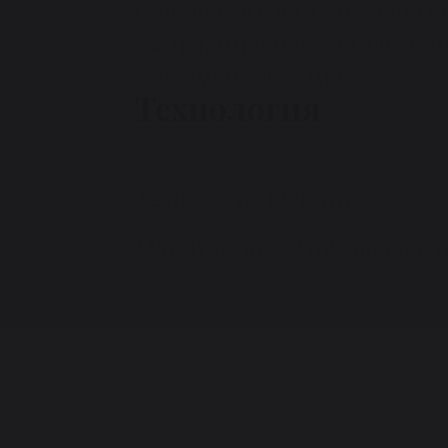
особой мягкости. Дизайн кв
на традиционном стиле, с у
современного стиля.
Технология
Технология Myform
Макси-топпер / нижняя част