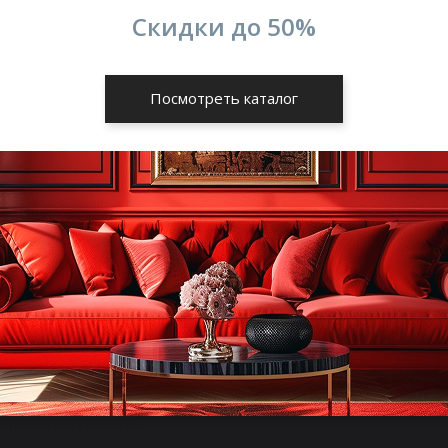
Скидки до
50%
Посмотреть каталог
и-топеру этот
взойденный
на, такие как
 поверхности