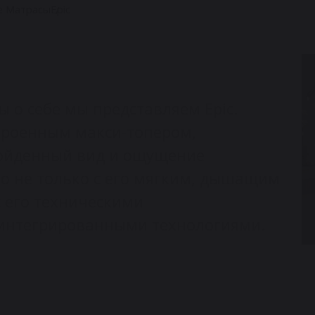
е Матрасы
Epic
 о себе мы представляем Epic.
троенным макси-топером,
ойденный вид и ощущение
но не только с его мягким, дышащим
 с его техническими
 интегрированными технологиями.