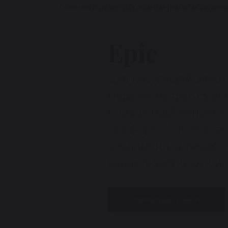
Главная
Изделия Дорелан
Матрасы
Гибридны
Epic
Для настоящей заботы
Первый матрас со вс
придающий непревз
комфорта. Это связа
чехлом, но, а также,
характеристиками и
Свяжитесь с нами