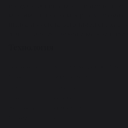
воздухопроницаемость и идеальное 
максимального комфорта во время с
шелка и чистота органического хлопк
для получения свежей и мягкой наби
Технология
Технология
Dual Technology (Twin Syste
Пружины
Независимые
Чехол
Съёмный
Размеры
33 размера
Жёсткость
3 варианта
Высота
31 см