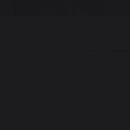
Изделия Дорелан
Каме
CasaKEIA 
Политик
Разр