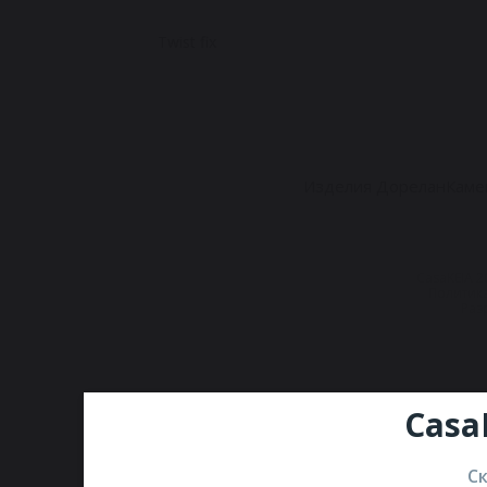
Twist fix
Изделия Дорелан
Каме
CasaKEIA 
Политик
Разр
Casa
С