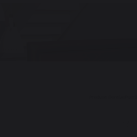
Produse Dorelan
Piatr
CasaKEIA 202
Politi
Dez