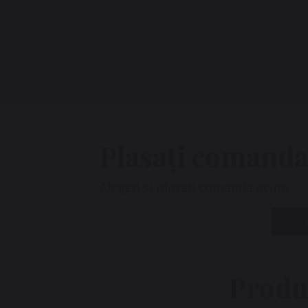
Husă
Detașabilă
DIMENSIUNI
Disponibilă în 33
FERMITATE
Disponibilă în 1 d
ÎNĂLȚIME
24 cm
Plasați comanda
Alegeți și plasați comanda acum.
Produ