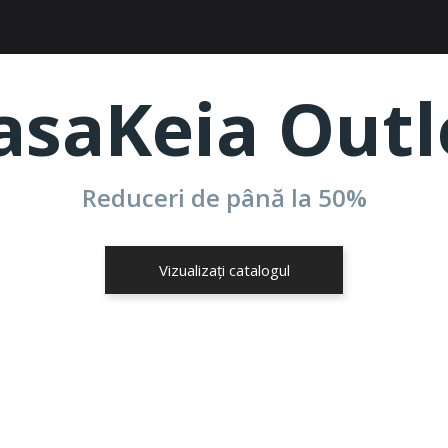
asaKeia Outl
Reduceri de până la
50%
Vizualizați catalogul
da dvs.
um.