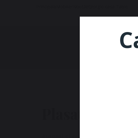
Principala
Mobilier
Noutăți
Giorgio casa Table
C
Plasați coman
Alegeți și plasați comanda ac