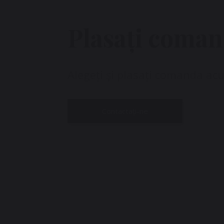
Plasați coman
Alegeți și plasați comanda ac
Contactați-ne