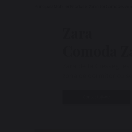
Principala
Mobilier
Produse
Dormitor
Comode
Zara
Zara
Comoda Z
Zara de la Giessegi es
zona de dormitor cu se
Contactați-ne