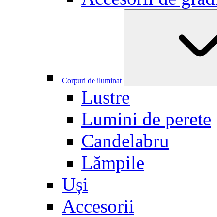
Corpuri de iluminat
Lustre
Lumini de perete
Candelabru
Lămpile
Uși
Accesorii