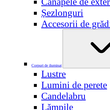
Canapele de exter
Șezlonguri
Accesorii de grăd
Corpuri de iluminat
Lustre
Lumini de perete
Candelabru
Lămpile