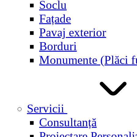
Soclu
Fațade
Pavaj exterior
Borduri
Monumente (Plăci f
Servicii
Consultanță
Proiectare Personali