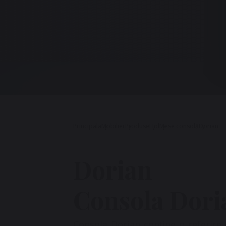
Principala
Mobilier
Produse
Hol
Mese consolă
Dorian
Dorian
Consola Dori
Consola Dorian conține o referire d