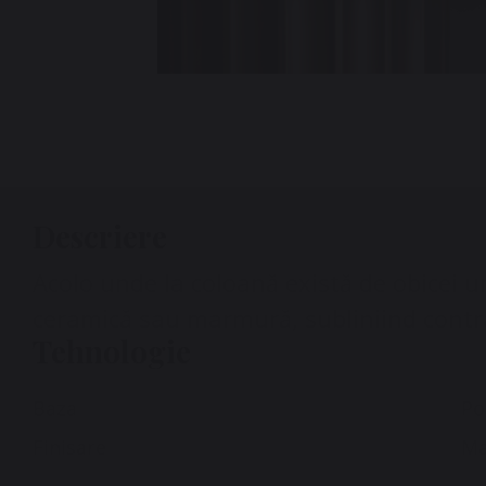
Descriere
Acolo unde la coloană există de obicei un
ceramică sau marmură, subliniind contras
Tehnologie
Baza
Po
Finisare
Ma