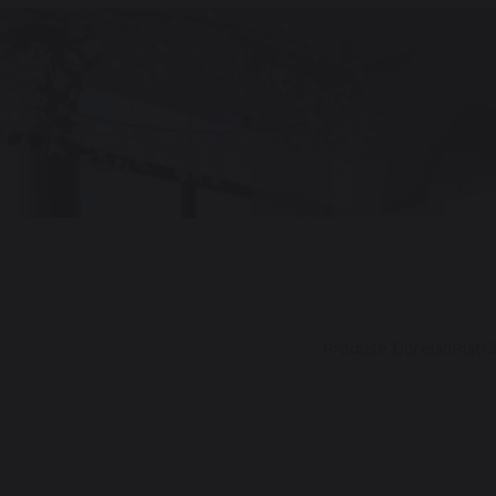
Produse Dorelan
Piatr
CasaKEIA 202
Politi
Dez