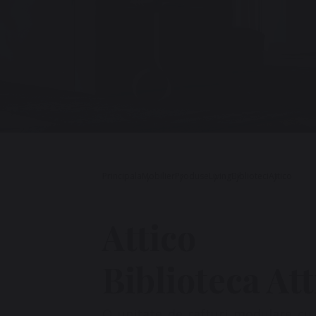
Principala
Mobilier
Produse
Living
Biblioteci
Attico
Attico
Biblioteca Att
O unitate de rafturi modulare cu r