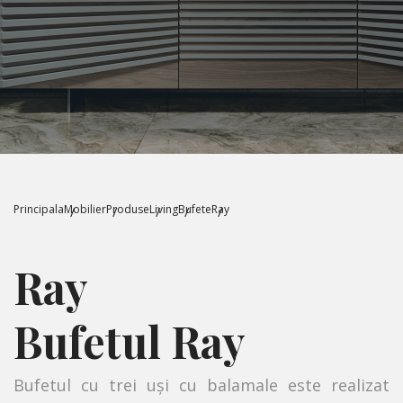
Principala
Mobilier
Produse
Living
Bufete
Ray
Ray
Bufetul Ray
Bufetul cu trei uși cu balamale este realizat