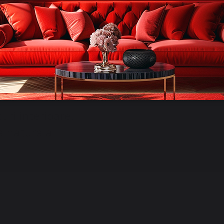
uri interioare.
a naturala.