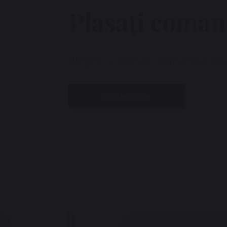
Plasați coman
Alegeți și plasați comanda ac
Contactați-ne