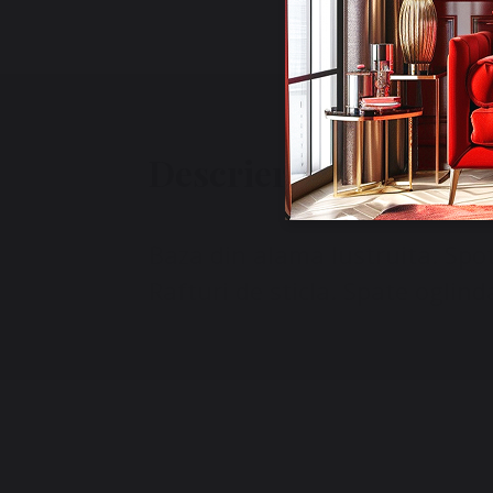
Descriere
Baza din alama lustruita. Spot
Rafturi de sticla. Spate oglind