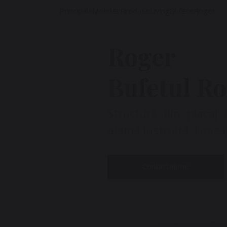
Principala
Mobilier
Produse
Living
Bufete
Roger
Roger
Bufetul R
Structură din placaj
alamă lustruită. Finisa
Contactați-ne