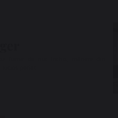
oger
 cu furnir de nuc închis, mânere din
j lucios periat.