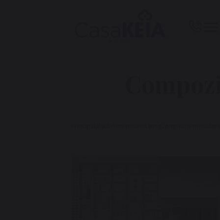
Compozi
Principala
Mobilier
Produse
Living
Compoziții modular