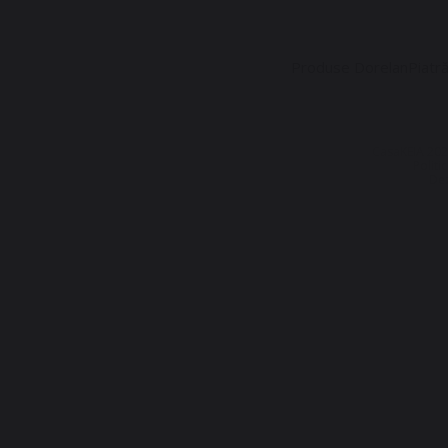
Produse Dorelan
Piatr
CasaKEIA 202
Politi
Dez