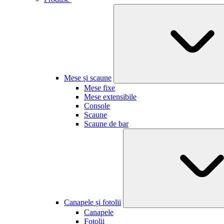
Mese și scaune
Mese fixe
Mese extensibile
Console
Scaune
Scaune de bar
Canapele și fotolii
Canapele
Fotolii