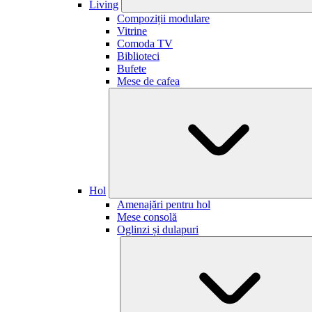
Living
Compoziții modulare
Vitrine
Comoda TV
Biblioteci
Bufete
Mese de cafea
Hol
Amenajări pentru hol
Mese consolă
Oglinzi și dulapuri