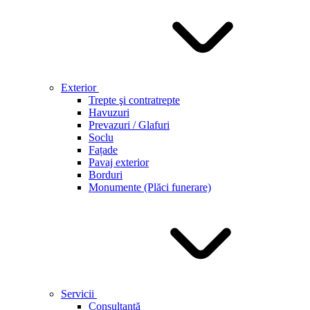
Exterior
Trepte şi contratrepte
Havuzuri
Prevazuri / Glafuri
Soclu
Fațade
Pavaj exterior
Borduri
Monumente (Plăci funerare)
Servicii
Consultanță