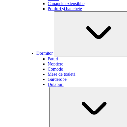
Canapele extensibile
Poufuri și banchete
Dormitor
Paturi
Noptiere
Comode
Mese de toaletă
Garderobe
Dulapuri