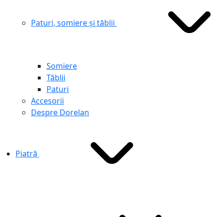
Paturi, somiere și tăblii
Somiere
Tăblii
Paturi
Accesorii
Despre Dorelan
Piatră