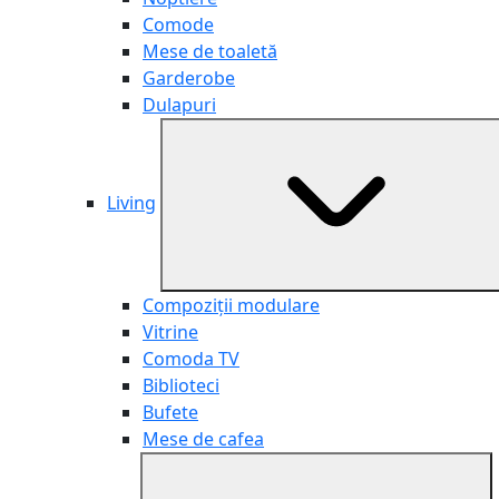
Comode
Mese de toaletă
Garderobe
Dulapuri
Living
Compoziții modulare
Vitrine
Comoda TV
Biblioteci
Bufete
Mese de cafea