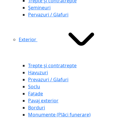
Trepte şi contratrepte
Şemineuri
Pervazuri / Glafuri
Exterior
Trepte şi contratrepte
Havuzuri
Prevazuri / Glafuri
Soclu
Fațade
Pavaj exterior
Borduri
Monumente (Plăci funerare)