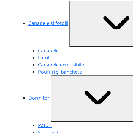
Canapele și fotolii
Canapele
Fotolii
Canapele extensibile
Poufuri și banchete
Dormitor
Paturi
Noptiere