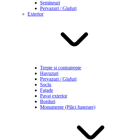
Şemineuri
Pervazuri / Glafuri
Exterior
Trepte şi contratrepte
Havuzuri
Prevazuri / Glafuri
Soclu
Fațade
Pavaj exterior
Borduri
Monumente (Plăci funerare)