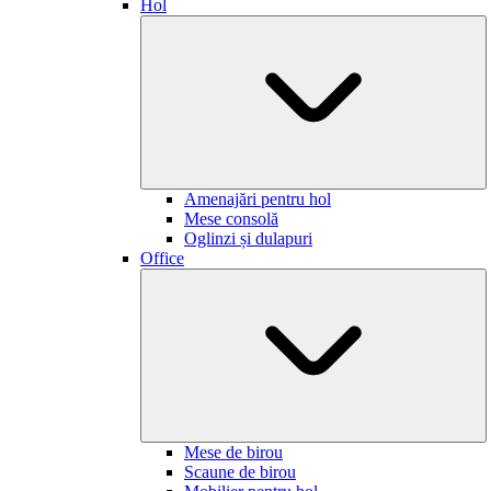
Hol
Amenajări pentru hol
Mese consolă
Oglinzi și dulapuri
Office
Mese de birou
Scaune de birou