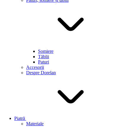
Paturi, somiere și tăblii
Somiere
Tăblii
Paturi
Accesorii
Despre Dorelan
Piatră
Materiale