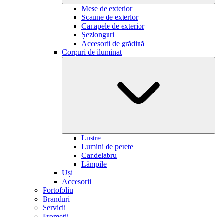
Mese de exterior
Scaune de exterior
Canapele de exterior
Șezlonguri
Accesorii de grădină
Corpuri de iluminat
Lustre
Lumini de perete
Candelabru
Lămpile
Uși
Accesorii
Portofoliu
Branduri
Servicii
Promoții