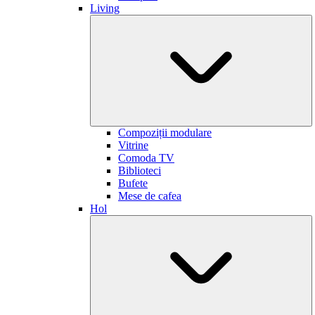
Living
Compoziții modulare
Vitrine
Comoda TV
Biblioteci
Bufete
Mese de cafea
Hol