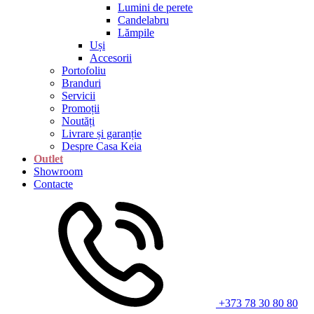
Lumini de perete
Candelabru
Lămpile
Uși
Accesorii
Portofoliu
Branduri
Servicii
Promoții
Noutăți
Livrare și garanție
Despre Casa Keia
Outlet
Showroom
Contacte
+373 78 30 80 80