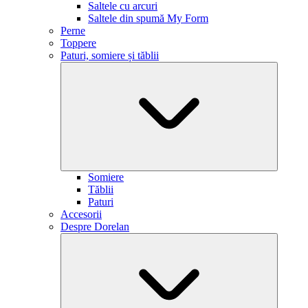
Saltele cu arcuri
Saltele din spumă My Form
Perne
Toppere
Paturi, somiere și tăblii
Somiere
Tăblii
Paturi
Accesorii
Despre Dorelan