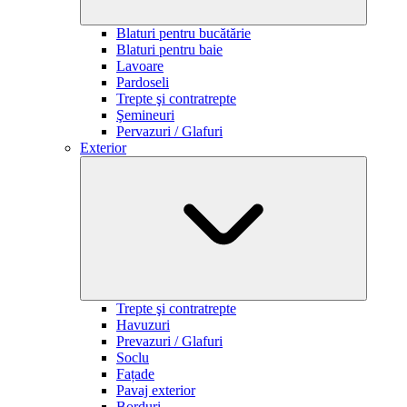
Blaturi pentru bucătărie
Blaturi pentru baie
Lavoare
Pardoseli
Trepte şi contratrepte
Şemineuri
Pervazuri / Glafuri
Exterior
Trepte şi contratrepte
Havuzuri
Prevazuri / Glafuri
Soclu
Fațade
Pavaj exterior
Borduri