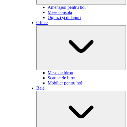
Amenajări pentru hol
Mese consolă
Oglinzi și dulapuri
Office
Mese de birou
Scaune de birou
Mobilier pentru hol
Baie