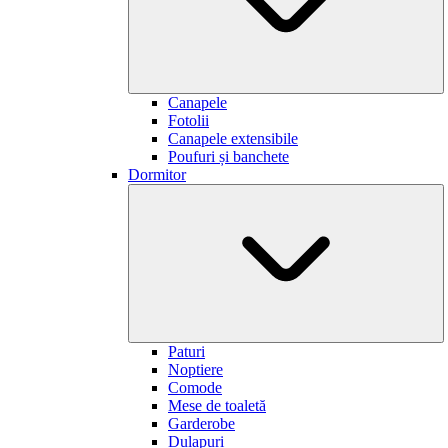
Canapele
Fotolii
Canapele extensibile
Poufuri și banchete
Dormitor
Paturi
Noptiere
Comode
Mese de toaletă
Garderobe
Dulapuri