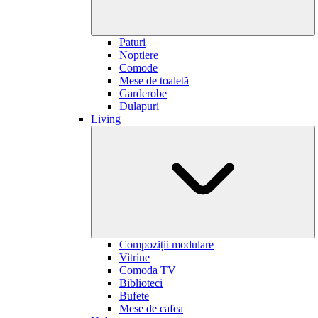
Paturi
Noptiere
Comode
Mese de toaletă
Garderobe
Dulapuri
Living
Compoziții modulare
Vitrine
Comoda TV
Biblioteci
Bufete
Mese de cafea