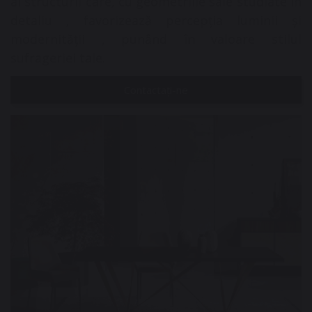
al structurii care, cu geometriile sale studiate în
detaliu , favorizează percepția luminii și
modernității , punând în valoare stilul
sufrageriei tale.
Contactați-ne