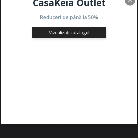
CasaKeia Outlet
Reduceri de până la
50%
Vizualizați catalogul
Descriere
Masa Wave, propusă aici în varianta
fixă , poate fi realizată cu blat
dreptunghiular sau oval (numit și „în
formă de butoi”), adică cu laturile
lungi ușor curbate; pentru fiecare
format masa este disponibila in 5
dimensiuni, cu lungimi de la 180 la
260 cm si adancimi de 100, 110 sau