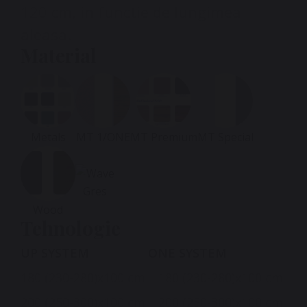
120 cm, in functie de lungimea
aleasa.
Material
Metals
MT 1/ONE
MT Premium
MT Special
Gres
Wood
Tehnologie
UP SYSTEM
ONE SYSTEM
180 (230-280)x100 cm
180 (230-280)x100 cm
200 (250-300)x100 cm
200 (250-300)x100 cm