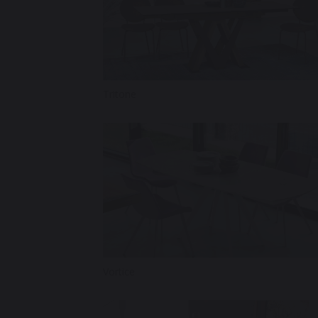
Tritone
Vortice