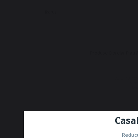
Ikarus
Produse Dorelan
Piatr
CasaKEIA 202
Politi
Dez
Casa
Reduce