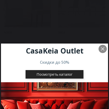
Adele
Alice
CasaKeia Outlet
Скидки до
50%
Посмотреть каталог
Arisa
Asia