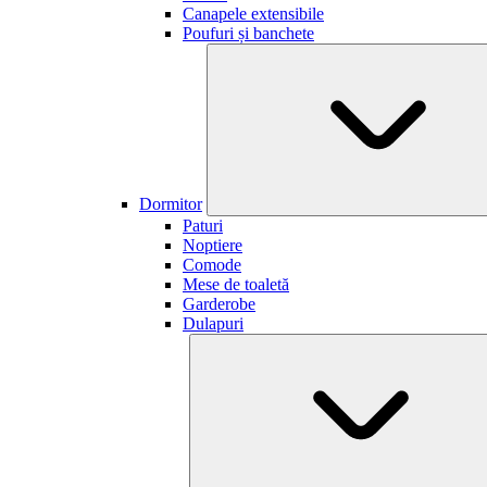
Canapele extensibile
Poufuri și banchete
Dormitor
Paturi
Noptiere
Comode
Mese de toaletă
Garderobe
Dulapuri