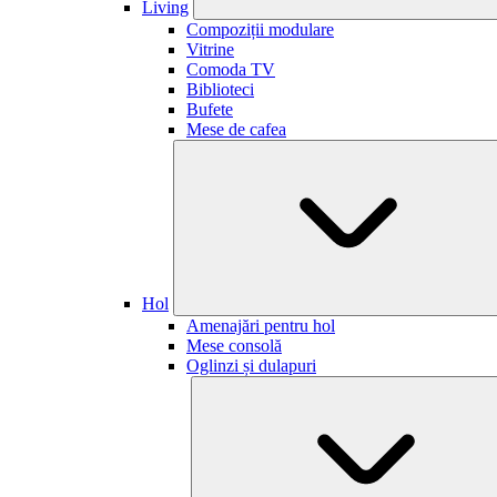
Living
Compoziții modulare
Vitrine
Comoda TV
Biblioteci
Bufete
Mese de cafea
Hol
Amenajări pentru hol
Mese consolă
Oglinzi și dulapuri