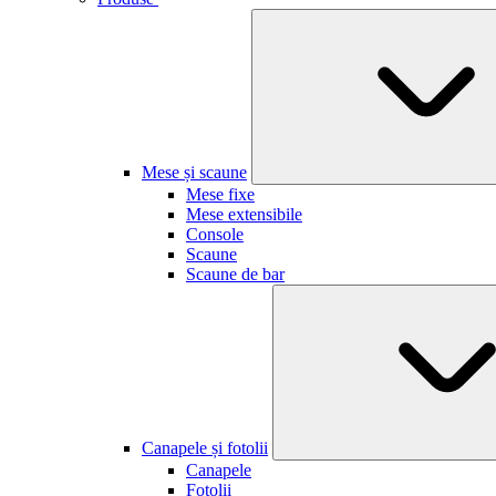
Mese și scaune
Mese fixe
Mese extensibile
Console
Scaune
Scaune de bar
Canapele și fotolii
Canapele
Fotolii