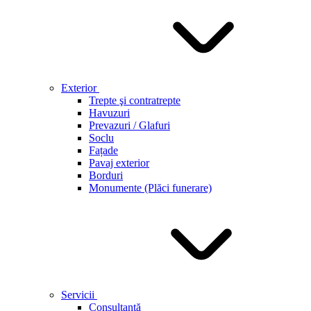
Exterior
Trepte şi contratrepte
Havuzuri
Prevazuri / Glafuri
Soclu
Fațade
Pavaj exterior
Borduri
Monumente (Plăci funerare)
Servicii
Consultanță