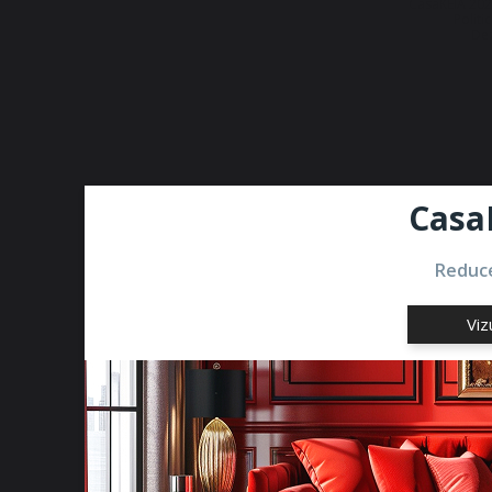
CasaKEIA 202
Politi
Dez
Casa
Reduce
Viz