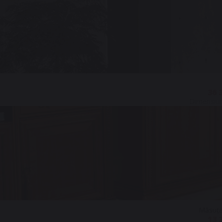
36 3
Dimensiun
Măsuța
13 2