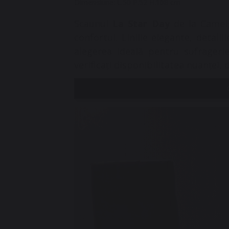
Dimensiune: L.50 P.52 H.108 cm
Scaunul
La Star Day
de la Camelg
confortul. Liniile elegante, detaliil
alegerea ideală pentru sufrageri
verificați disponibilitatea nuanței