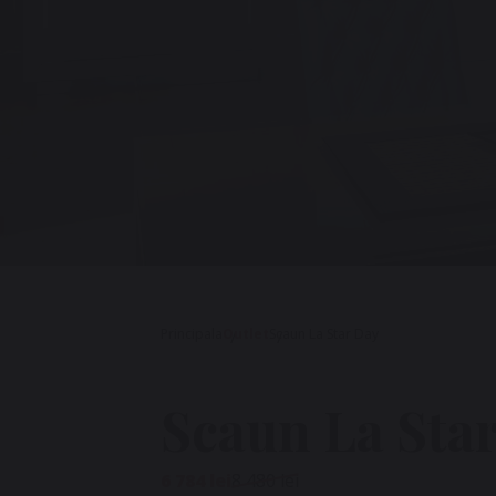
Principala
Outlet
Scaun La Star Day
Scaun La Sta
6 784 lei
8 480 lei