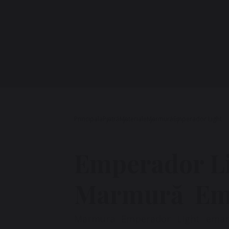
Principala
Piatră
Materiale
Marmură
Emperador Light
Emperador L
Marmură Emp
Marmura Emperador Light emană 