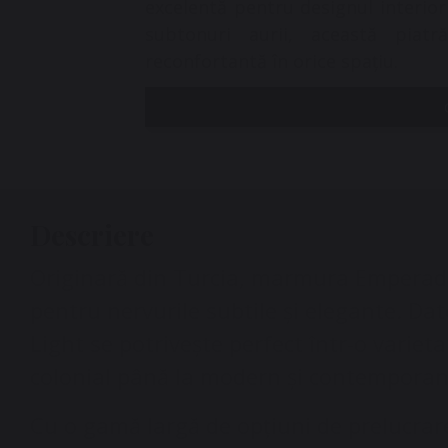
excelentă pentru designul interior
subtonuri aurii, această piat
reconfortantă în orice spațiu.
Descriere
Originară din Turcia, marmura Emperador
pentru nervurile subtile și elegante. Da
Light se potrivește perfect într-o varietat
colonial până la modern și contemporan
Cu o gamă largă de opțiuni de prelucrare,