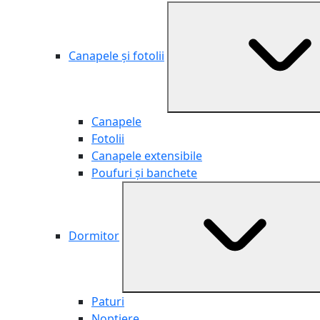
Canapele și fotolii
Canapele
Fotolii
Canapele extensibile
Poufuri și banchete
Dormitor
Paturi
Noptiere