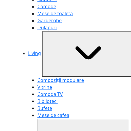
Comode
Mese de toaletă
Garderobe
Dulapuri
Living
Compoziții modulare
Vitrine
Comoda TV
Biblioteci
Bufete
Mese de cafea