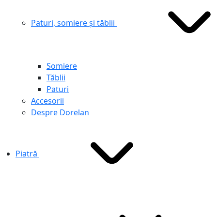
Paturi, somiere și tăblii
Somiere
Tăblii
Paturi
Accesorii
Despre Dorelan
Piatră