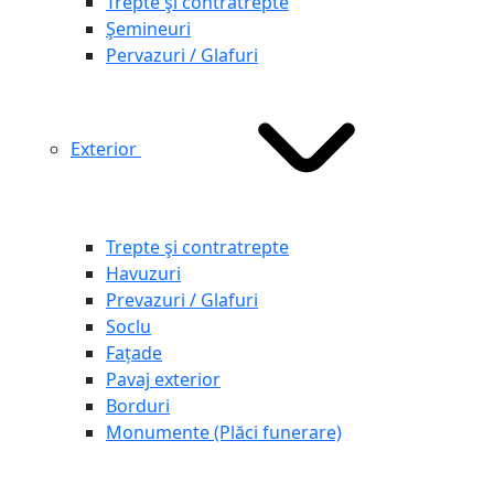
Trepte şi contratrepte
Şemineuri
Pervazuri / Glafuri
Exterior
Trepte şi contratrepte
Havuzuri
Prevazuri / Glafuri
Soclu
Fațade
Pavaj exterior
Borduri
Monumente (Plăci funerare)