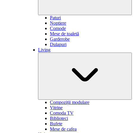
Paturi
Noptiere
Comode
Mese de toaletă
Garderobe
Dulapuri
Living
Compoziții modulare
Vitrine
Comoda TV
Biblioteci
Bufete
Mese de cafea