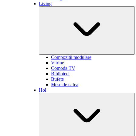
Living
Compoziții modulare
Vitrine
Comoda TV
Biblioteci
Bufete
Mese de cafea
Hol