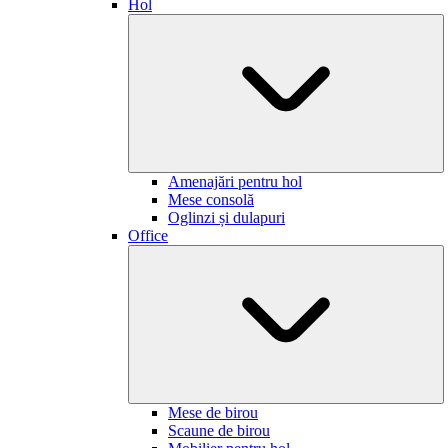
Hol
Amenajări pentru hol
Mese consolă
Oglinzi și dulapuri
Office
Mese de birou
Scaune de birou