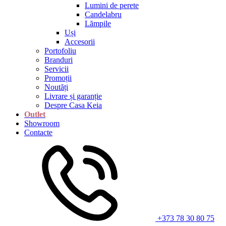
Lumini de perete
Candelabru
Lămpile
Uși
Accesorii
Portofoliu
Branduri
Servicii
Promoții
Noutăți
Livrare și garanție
Despre Casa Keia
Outlet
Showroom
Contacte
+373 78 30 80 75