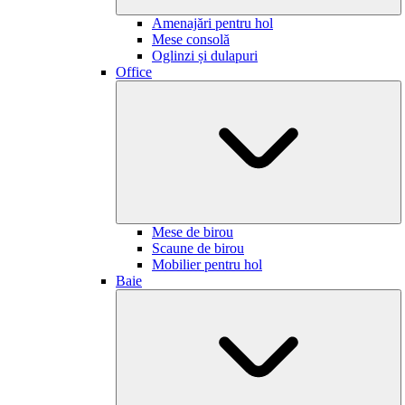
Amenajări pentru hol
Mese consolă
Oglinzi și dulapuri
Office
Mese de birou
Scaune de birou
Mobilier pentru hol
Baie