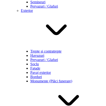
Şemineuri
Pervazuri / Glafuri
Exterior
Trepte şi contratrepte
Havuzuri
Prevazuri / Glafuri
Soclu
Fațade
Pavaj exterior
Borduri
Monumente (Plăci funerare)