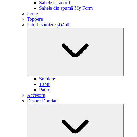
Saltele cu arcuri
Saltele din spumă My Form
Perne
Toppere
Paturi, somiere și tăblii
Somiere
Tăblii
Paturi
Accesorii
Despre Dorelan