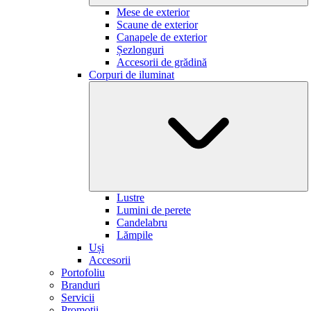
Mese de exterior
Scaune de exterior
Canapele de exterior
Șezlonguri
Accesorii de grădină
Corpuri de iluminat
Lustre
Lumini de perete
Candelabru
Lămpile
Uși
Accesorii
Portofoliu
Branduri
Servicii
Promoții