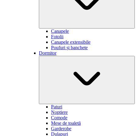
Canapele
Fotolii
Canapele extensibile
Poufuri și banchete
Dormitor
Paturi
Noptiere
Comode
Mese de toaletă
Garderobe
Dulapuri