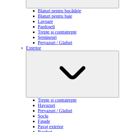
Blaturi pentru bucătărie
Blaturi pentru baie
Lavoare
Pardoseli
Trepte şi contratrepte
Şemineuri
Pervazuri / Glafuri
Exterior
Trepte şi contratrepte
Havuzuri
Prevazuri / Glafuri
Soclu
Fațade
Pavaj exterior
Borduri