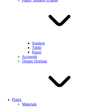
Paturi, somiere și tăblii
Somiere
Tăblii
Paturi
Accesorii
Despre Dorelan
Piatră
Materiale