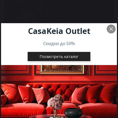
CasaKeia Outlet
Скидки до
50%
Посмотреть каталог
Описание
Этот яркий и декоративный
камень идеально подходит для
создания роскошных полов,
лестниц и балюстрад, невероятно