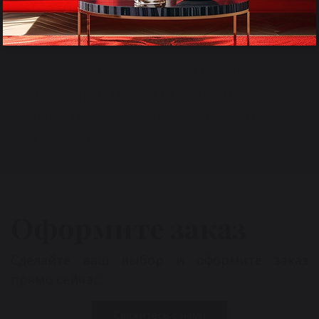
красивых столешниц и
подоконников.
Кроме того, благодаря своим
характеристикам его можно
эффективно использовать и на
открытом воздухе.
Оформите заказ
Сделайте ваш выбор и оформите заказ
прямо сейчас.
Свяжитесь с нами