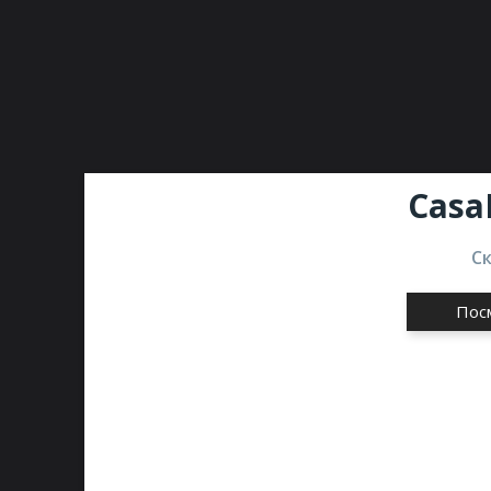
Casa
С
Пос