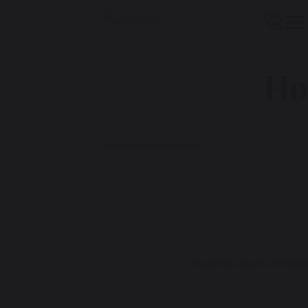
Но
Главная
Мебель
Новинки
Изделия Дорелан
Каме