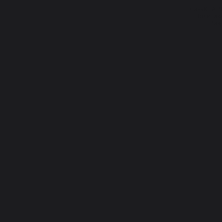
CasaKEIA 
Политик
Разр