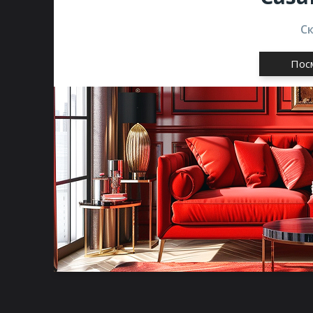
С
Пос