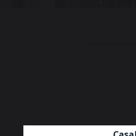
Изделия Дорелан
Каме
CasaKEIA 
Политик
Разр
Casa