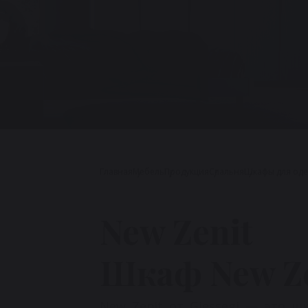
Главная
Мебель
Продукция
Cпальня
Шкафы для од
New Zenit
Шкаф New Ze
New Zenit от Giessegi — это 