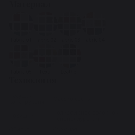
Материал
Fabric-01
Fabric-02
Fabric-03
Fabric-04
Fabric-05
Textil
Leather
Технология
Несущая
Массив сосны
конструкция
Полиэфирное волокно /
Подушки
пенополиуретан
Обивка
Съемная