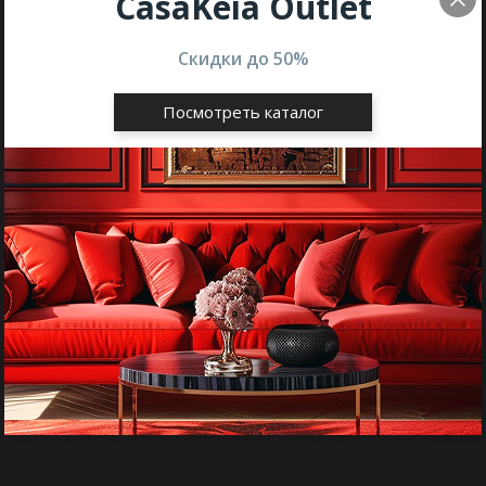
CasaKeia Outlet
Скидки до
50%
Посмотреть каталог
Описание
Сиденье дивана Ralph
поддерживается эластичными
ремнями из пропилена и латекса.