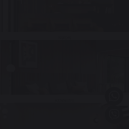
NIXON
KENNEDY