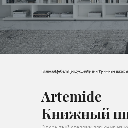
Главная
Мебель
Продукция
Ливинг
Книжные шкафы
Artemide
Книжный шк
Открытый стеллаж для книг из ко