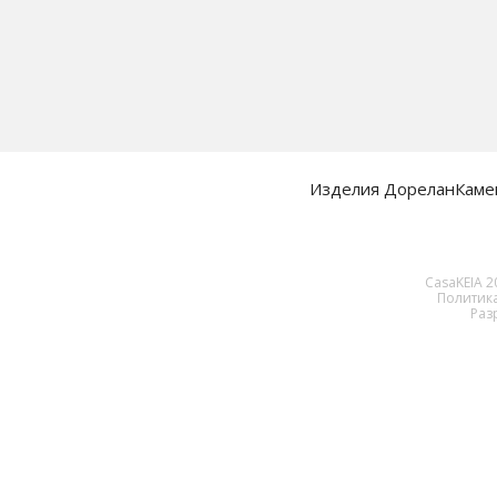
Изделия Дорелан
Каме
CasaKEIA 
Политик
Разр