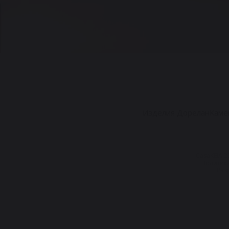
Изделия Дорелан
Каме
CasaKEIA 
Политик
Разр