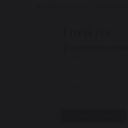
Главная
Мебель
Продукция
Столы и стулья
Фи
Torii fix
Фиксированный
Слегка наклонен
составляющие основ
традиционные конс
которых и получил н
Marconato & Zappa.
Свяжитесь с нами