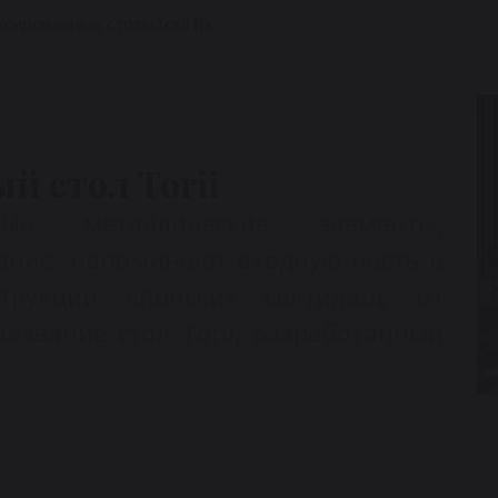
ксированные cтолы
Torii fix
 стол Torii
ные металлические элементы,
ание, напоминают входную часть в
трукции японских святилищ, от
азвание стол Torii, разработанный