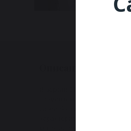
C
Описание
В версии ST (Swivel Top) с 
элементом, стол Torii прив
своей большой круглой сто
характеризующейся интерес
материалов, сочетающих 