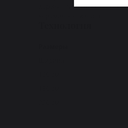
деревянную раму с центра
керамической частью.
Технология
Размеры
Ширина
160 см
180 см
220 см