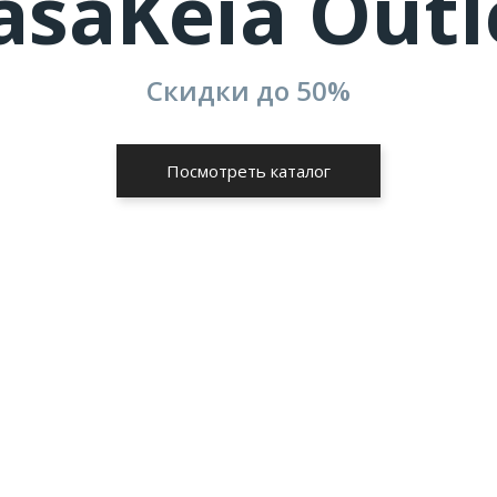
asaKeia Outl
Скидки до
50%
Посмотреть каталог
поворотным
лекает внимание
лешницей,
ной игрой
внешнюю