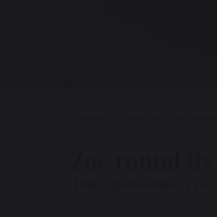
Главная
Мебель
Продукция
Столы и стулья
Фиксиро
Zoe round fix
Фиксированный стол 
ZOE ROUND от Sedit — это с
дизайна, характеризующийся