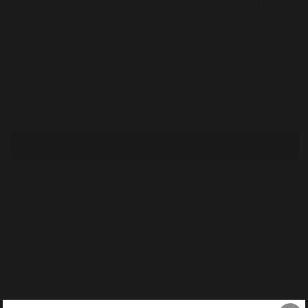
современный итальянский стиль. Глянцевая
поверхность Silver Bridge в сочетании с
вставками из экокожи Nabuk и деликатной
строчкой создаёт утончённый образ. Модель
оснащена вместительным боксом для
хранения, что делает её практичным и
завершённым решением для спальни.
Свяжитесь с нами