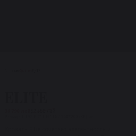
Главная
Outlet
ELITE
ELITE
36 790 лей
52 558 лей
Размер: L.192 P.211 H.116 / 160*200 (SP) см
Кровать Elite сочетает элегантность и