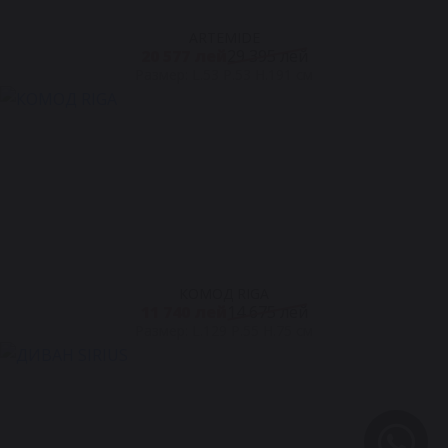
ARTEMIDE
20 577 лей
29 395 лей
Размер: L.53 P.53 H.191 см
КОМОД RIGA
11 740 лей
14 675 лей
Размер: L.129 P.55 H.75 см