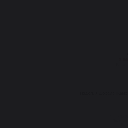
3 6
Размер
Изделия Дорелан
Каме
CasaKEIA 
Политик
Разр