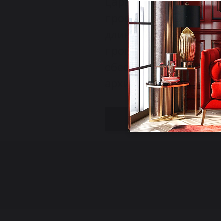
царапинам материа
простая в уходе. 
длину стола до 
пропорции. Централь
обеспечивает усто
архитектурный акцен
Свяжитесь с нами