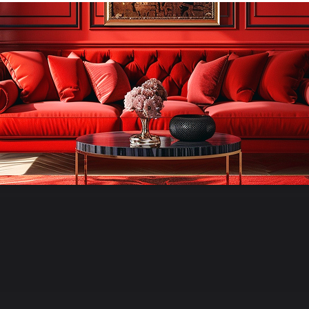
ла с эффектом цемента прочная и
Раздвижной механизм увеличивает
280 см, сохраняя гармоничные
ная база из антрацитового металла
йчивость и придаёт современный
т.