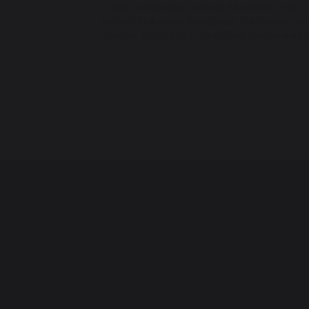
Găsiți combinația perfectă de confort și stil 
rafinate la dulapuri funcționale și accesorii conf
calitate. Dezvoltați o atmosferă confortabilă 
a vă îndeplini
Descoperiți combinația perfectă de confort și
paturi rafinate la dulapuri funcționale și accesor
de înaltă calitate. Dezvoltă o atmosferă confo
pentru a-ți îndep
Descoperiți combinația perfectă de confort și
paturi rafinate la dulapuri funcționale și accesor
înaltă calitate. Dezvoltă o atmosferă confort
a-ți îndeplin