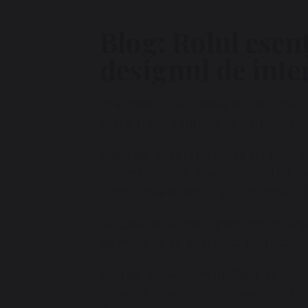
Blog: Rolul esenț
designul de inte
În arhitectura și designul de inter
ci și o piesă centrală ce definește ca
Masa de bucătărie oferă nu doar un
în amenajarea spațiului, astfel, 
conturarea esteticii și funcționalităț
La Casa Keia, înțelegem importanța
de mese ce se potrivesc perfect în 
Vizitați showroom-ul Casa Keia și l
meselor noastre, concepute să în