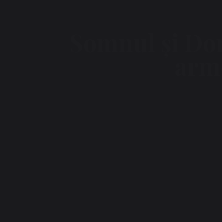
Somnul și Dor
arm