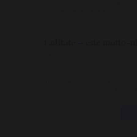
să își dedice timpul și energia un
cea mai înaltă calitate. Într-un m
produse Dorelan, create cu simț est
Calitate – este motto-ul
De atunci, Dorelan a cunoscut o exp
străinătate, datorită unei viziuni st
Investițiile continue în cercetare, 
au transformat brandul într-un pu
saltelelor.