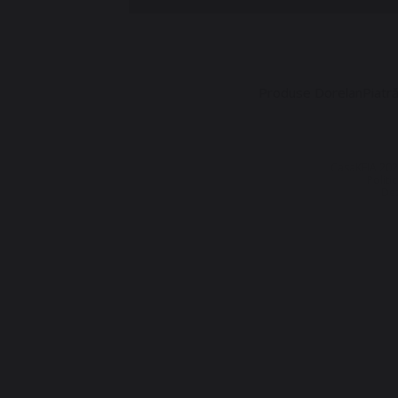
Produse Dorelan
Piatr
CasaKEIA 202
Politi
Dez