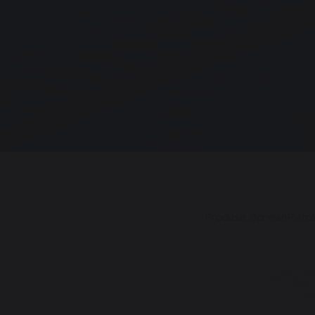
Produse Dorelan
Piatr
CasaKEIA 202
Politi
Dez