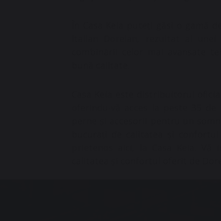
În Casa Keia puteți găsi o gamă de 
italian Dorelan, rezultat al unei 
combinării celor mai avansate te
bună calitate.
Casa Keia este distribuitorul ofici
oferindu-vă acces la peste 35 de m
perne și accesorii pentru un somn 
bucurați de calitatea și confortu
prietenos aici, la Casa Keia. Vă 
calitatea și confortul oferit de Dor