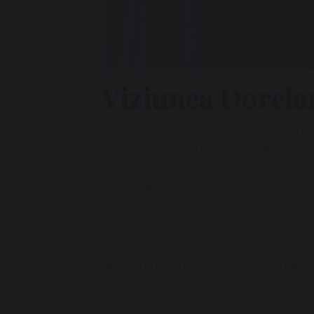
Viziunea Dorela
Bazat pe convingerea că somnul
calitatea acestuia are un impact di
care le experimentăm în fiecare zi.
produse care protejează, valori
esențial al sănătății umane.
Somnul este o sursă naturală de b
determină energia și claritatea 
trebui să fie prețuit, apreciat și 
umane.