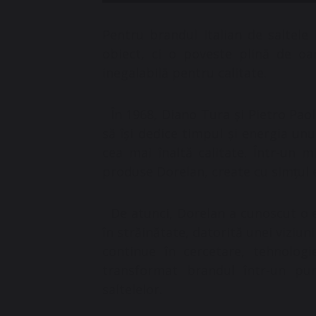
Pentru brandul italian de saltel
obiect, ci o poveste plină de oa
inegalabilă pentru calitate.
În 1968, Diano Tura și Pietro Paol
să își dedice timpul și energia un
cea mai înaltă calitate. Într-un m
produse Dorelan, create cu simțul es
De atunci, Dorelan a cunoscut o e
în străinătate, datorită unei viziuni 
continue în cercetare, tehnolog
transformat brandul într-un punc
saltelelor.