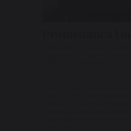
Promisiunea Do
Promisiunea este simplă: dormiți
fiecare minut și fiecare acțiune a
somn profund odihnitor care să co
săi.
Astăzi, Dorelan este unul dintre c
Italia, oferind o gamă largă de p
accesorii. Cu peste 200 de angajați
în întreaga lume, Dorelan continuă 
vedere valorile sale fundamentale 
înaltă calitate.