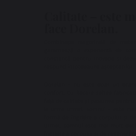
Calitate – este m
face Dorelan.
Combinația magistrală de materia
garantează o experiență de so
constantă pentru inovație și dezv
răspund întotdeauna așteptărilor.
Dorelan – nu este doar un brand 
confort
. Cu fiecare saltea fabricat
față de calitate și pasiunea pentru
la urma urmei, somnul – este mai
formă de îngrijire a corpului și 
urmei, somnul este mai mult dec
îngrijire a corpului și de regenerar