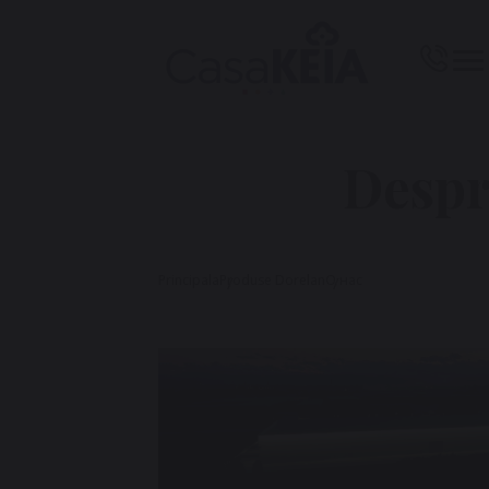
Despr
Principala
Produse Dorelan
О нас