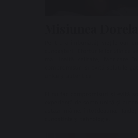
Misiunea Dorel
Pentru a îmbunătăți viețile oameni
cunoașterii. Eforturile lor zilnice
mai înaltă calitate, fabricate î
compromisuri și evită soluțiile gat
unice și autentice.
Ei nu fac compromisuri și evită sol
experiență de somn unică și auten
astăzi, mâine, întotdeauna. Haideț
cunoștințe și tehnologie.