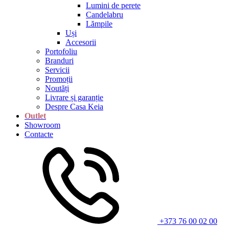
Lumini de perete
Candelabru
Lămpile
Uși
Accesorii
Portofoliu
Branduri
Servicii
Promoții
Noutăți
Livrare și garanție
Despre Casa Keia
Outlet
Showroom
Contacte
+373 76 00 02 00