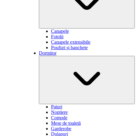
Canapele
Fotolii
Canapele extensibile
Poufuri și banchete
Dormitor
Paturi
Noptiere
Comode
Mese de toaletă
Garderobe
Dulapuri