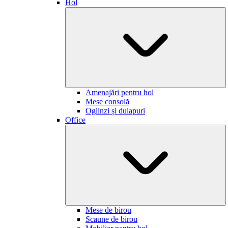
Hol
Amenajări pentru hol
Mese consolă
Oglinzi și dulapuri
Office
Mese de birou
Scaune de birou