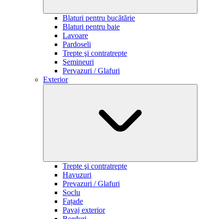
Blaturi pentru bucătărie
Blaturi pentru baie
Lavoare
Pardoseli
Trepte şi contratrepte
Şemineuri
Pervazuri / Glafuri
Exterior
Trepte şi contratrepte
Havuzuri
Prevazuri / Glafuri
Soclu
Fațade
Pavaj exterior
Borduri