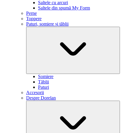
Saltele cu arcuri
Saltele din spumă My Form
Perne
Toppere
Paturi, somiere și tăblii
Somiere
Tăblii
Paturi
Accesorii
Despre Dorelan