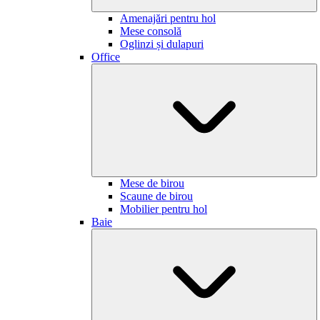
Amenajări pentru hol
Mese consolă
Oglinzi și dulapuri
Office
Mese de birou
Scaune de birou
Mobilier pentru hol
Baie