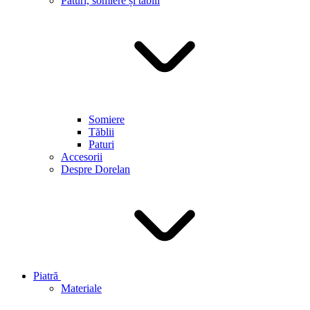
Paturi, somiere și tăblii
Somiere
Tăblii
Paturi
Accesorii
Despre Dorelan
Piatră
Materiale