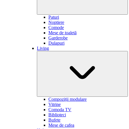
Paturi
Noptiere
Comode
Mese de toaletă
Garderobe
Dulapuri
Living
Compoziții modulare
Vitrine
Comoda TV
Biblioteci
Bufete
Mese de cafea