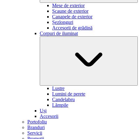
Mese de exterior
Scaune de exterior
Canapele de exterior
Șezlonguri
Accesorii de grădină
Corpuri de iluminat
Lustre
Lumini de perete
Candelabru
Lămpile
Uși
Accesorii
Portofoliu
Branduri
Servicii
Promoții