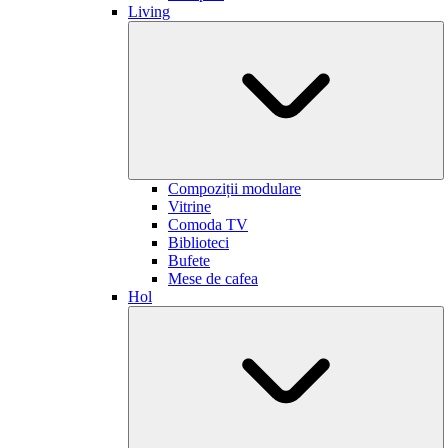
Living
Compoziții modulare
Vitrine
Comoda TV
Biblioteci
Bufete
Mese de cafea
Hol