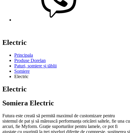
Electric
Principala
Produse Dorelan
Paturi, somiere și tăblii
Somiere
Electric
Electric
Somiera Electric
Futura este creată să permită maximul de customizare pentru
sistemul de pat și să mărească performanța oricărei saltele, fie una cu
arcuri, fie Myform. Grație suporturilor pentru lamele, ce pot fi
ajustate cu ușurință la trei niveluri diferite de compresie, susținerea și