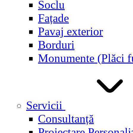
Soclu
Fațade
Pavaj exterior
Borduri
Monumente (Plăci f
Servicii
Consultanță
Proiectare Personali