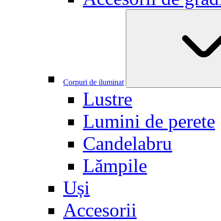
Corpuri de iluminat
Lustre
Lumini de perete
Candelabru
Lămpile
Uși
Accesorii