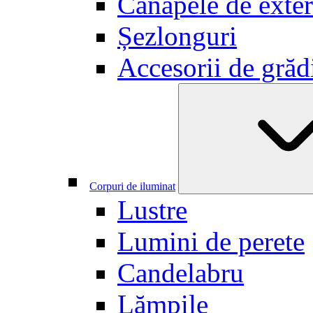
Canapele de exter
Șezlonguri
Accesorii de grăd
Corpuri de iluminat
Lustre
Lumini de perete
Candelabru
Lămpile